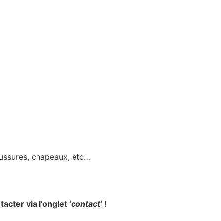
haussures, chapeaux, etc…
acter via l’onglet ‘
contact
‘ !